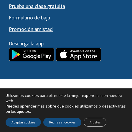
Prueba una clase gratuita
Formulario de baja
Promoción amistad
Descarga la app
© 2026 ·
Krav360
| Todos los derechos reservados ·
Utilizamos cookies para ofrecerte la mejor experiencia en nuestra
Desarrollo por
Gazú Technology
|
Política de cookies
|
web.
¿Cookies?
|
Política de privacidad
Puedes aprender más sobre qué cookies utilizamos o desactivarlas
en los ajustes.
Escuela Krav360
Clases continuas
Seminario de Iniciación a la Defensa Personal
Aceptar cookies
Rechazar cookies
Ajustes
Personal Training
Krav Maga Camp