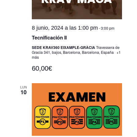
v
e
n
8 junio, 2024 a las 1:00 pm
t
-
3:00 pm
o
Tecnificación II
SEDE KRAV360 EIXAMPLE-GRÀCIA
Travessera de
Gracia 341, bajos, Barcelona, Barcelona, España
+1
más
60,00€
LUN
10