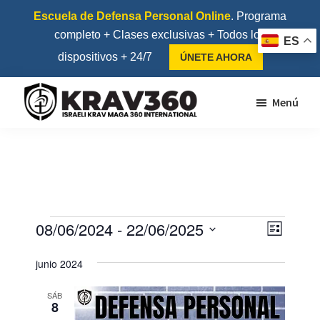
Saltar
Saltar
Escuela de Defensa Personal Online
. Programa
al
al
completo + Clases exclusivas + Todos los
ES
contenido
pie
dispositivos + 24/7
ÚNETE AHORA
principal
de
página
Menú
Krav360
Escuela
de
Krav
Maga
y
Eventos
08/06/2024
 - 
22/06/2025
N
N
L
Kapap
a
a
S
i
junio 2024
v
s
e
v
t
e
l
e
SÁB
a
8
g
e