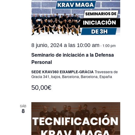
g
a
c
a
c
c
c
i
i
ó
i
o
n
ó
n
d
8 junio, 2024 a las 10:00 am
-
1:00 pm
n
a
e
Seminario de iniciación a la Defensa
d
l
v
Personal
a
e
i
SEDE KRAV360 EIXAMPLE-GRÀCIA
Travessera de
f
v
Gracia 341, bajos, Barcelona, Barcelona, España
s
e
i
t
50,00€
c
a
s
h
s
t
SÁB
8
a
d
a
.
e
s
E