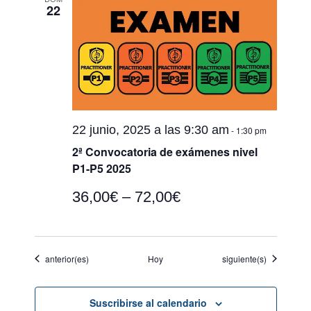
22
22 junio, 2025 a las 9:30 am
-
1:30 pm
2ª Convocatoria de exámenes nivel
P1-P5 2025
36,00€ – 72,00€
Eventos
Eventos
anterior(es)
Hoy
siguiente(s)
Suscribirse al calendario