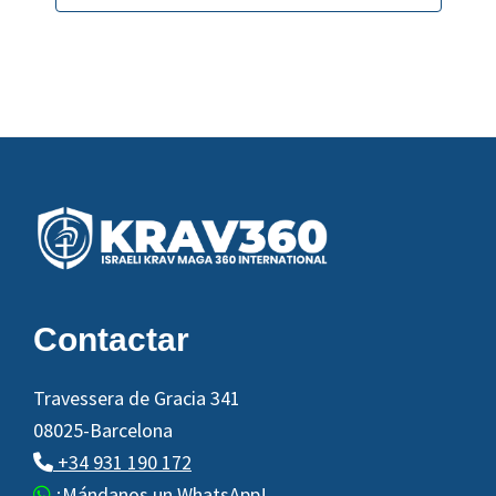
Footer
Contactar
Travessera de Gracia 341
08025-Barcelona
+34 931 190 172
¡Mándanos un WhatsApp!