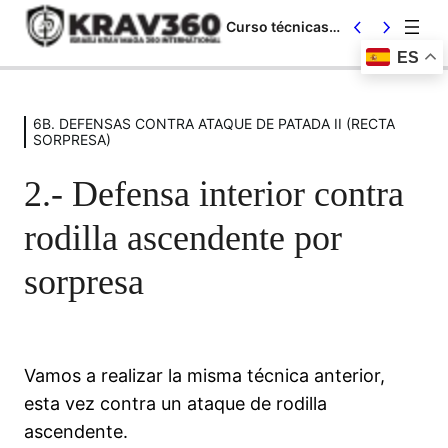
Curso técnicas de defensa personal Krav Maga – Cinturón naranja P3
ES
Saltar
al
6B. DEFENSAS CONTRA ATAQUE DE PATADA II (RECTA
contenido
SORPRESA)
2.- Defensa interior contra
rodilla ascendente por
sorpresa
1A. CAIDAS SUELO/PARED I
3 lecciones
2A. LIBERACIÓN AGARRES CON LA
MANO I
Vamos a realizar la misma técnica anterior,
3 lecciones
3A. DEFENSAS CONTRA ATAQUES
esta vez contra un ataque de rodilla
DE PUÑO II (RECTILÍNEOS)
ascendente.