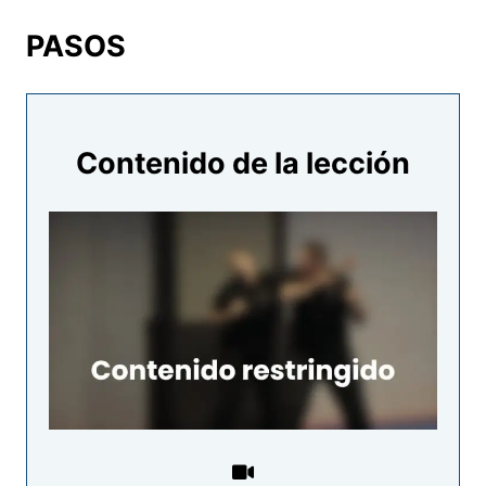
7 lecciones
4B. ATAQUES CONTRA ATAQUES DE
PASOS
PUÑO III (CIRCULARES)
7 lecciones
5B. DEFENSAS CONTRA ATAQUE DE
PATADA I (RECTA PREPARADOS)
Contenido de la lección
2 lecciones
6B. DEFENSAS CONTRA ATAQUE DE
PATADA II (RECTA SORPRESA)
1.- Defensa interior contra patada
Vista previa
ascendente por sorpresa (lado vivo,
muerto, muerto y martillo)
2.- Defensa interior contra rodilla
Vista previa
ascendente por sorpresa
3.- Defensa interior contra patada
Vista previa
ascendente por sorpresa manos cruzadas
“spoon” (lado vivo, muerto, muerto y
martillo)