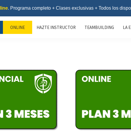
line
. Programa completo + Clases exclusivas + Todos los dispo
ONLINE
HAZTE INSTRUCTOR
TEAMBUILDING
LA 