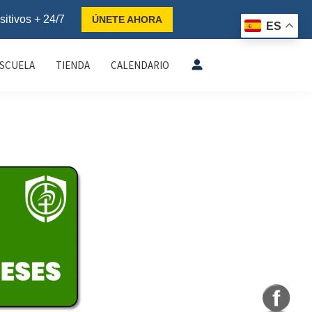
sitivos + 24/7
ÚNETE AHORA
ES
ESCUELA
TIENDA
CALENDARIO