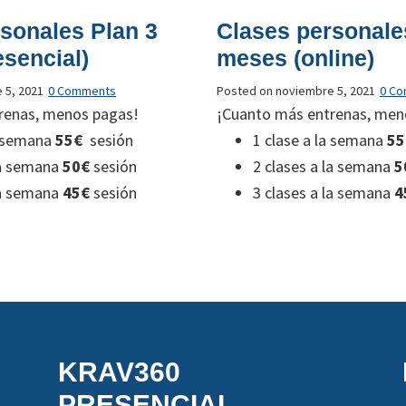
sonales Plan 3
Clases personale
sencial)
meses (online)
 5, 2021
0 Comments
Posted on
noviembre 5, 2021
0 C
renas, menos pagas!
¡Cuanto más entrenas, men
a semana
55€
sesión
1 clase a la semana
55
la semana
50€
sesión
2 clases a la semana
5
la semana
45€
sesión
3 clases a la semana
4
KRAV360
PRESENCIAL