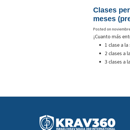
Clases per
meses (pre
Posted on
noviembre
¡Cuanto más ent
1 clase a l
2 clases a 
3 clases a 
Footer