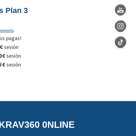
s Plan 3
omments
os pagas!
€
sesión
0€
sesión
5€
sesión
KRAV360 0NLINE