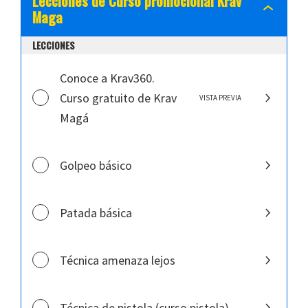
Lecciones de Curso promocional Krav
Lecciones
Maga
de
Curso
LECCIONES
promocio
Krav
Maga
Conoce a Krav360.
Curso gratuito de Krav
VISTA PREVIA
Magá
Golpeo básico
Patada básica
Técnica amenaza lejos
Técnica de pistola (curso pistola)