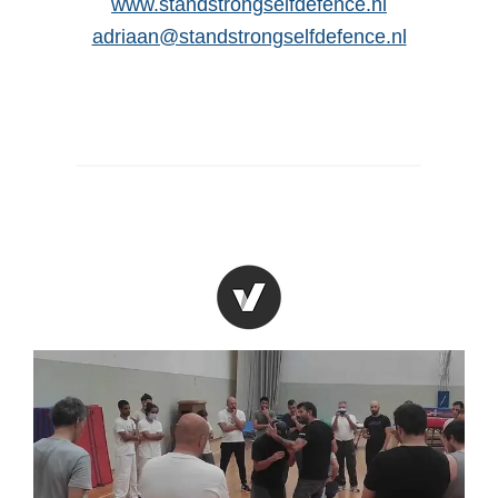
www.standstrongselfdefence.nl
adriaan@standstrongselfdefence.nl