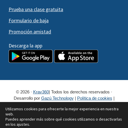
Prueba una clase gratuita
Formulario de baja
Promoción amistad
Descarga la app
© 2026 ·
Krav360
| Todos los derechos reservados ·
Desarrollo por
Gazú Technology
|
Política de cookies
|
¿Cookies?
|
Política de privacidad
Utilizamos cookies para ofrecerte la mejor experiencia en nuestra
Escuela Krav360
Clases continuas
web.
Puedes aprender más sobre qué cookies utilizamos o desactivarlas
Seminario de Iniciación a la Defensa Personal
en los ajustes.
Personal Training
Krav Maga Camp