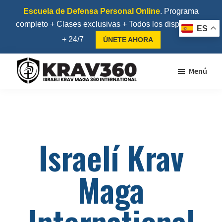
Saltar
Saltar
Escuela de Defensa Personal Online
. Programa
al
al
completo + Clases exclusivas + Todos los dispositivos
ES
contenido
pie
+ 24/7
ÚNETE AHORA
principal
de
página
Menú
Krav360
Escuela
de
Krav
Maga
Israelí Krav
y
Kapap
Maga
International