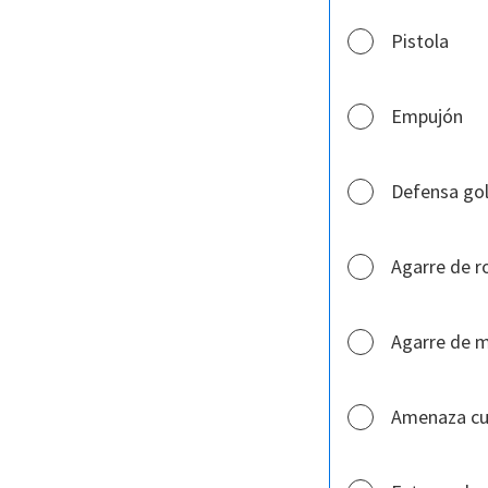
Pistola
Empujón
Defensa gol
Agarre de r
Agarre de 
Amenaza cuc