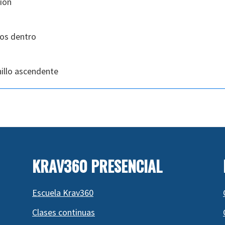
ión
os dentro
illo ascendente
KRAV360 PRESENCIAL
Escuela Krav360
Clases continuas