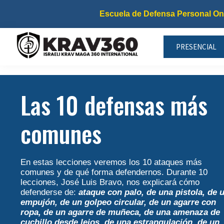
Saltar
Saltar
Saltar
Escuela de Defensa Personal On
a
al
al
la
contenido
pie
PRESENCIAL
navegación
principal
de
principal
página
Krav360
Escuela
de
Las 10 defensas más
Krav
Maga
comunes
y
Kapap
En estas lecciones veremos los 10 ataques más
comunes y de qué forma defendernos. Durante 10
lecciones, José Luis Bravo, nos explicará cómo
defenderse de:
ataque con palo, de una pistola, de 
empujón, de un golpeo circular, de un agarre con
ropa, de un agarre de muñeca, de una amenaza de
cuchillo desde lejos, de una estrangulación, de un