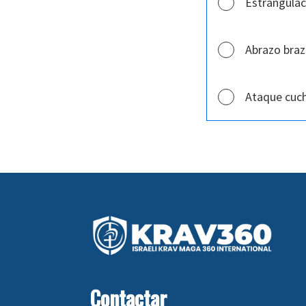
Estrangulac
Abrazo braz
Ataque cuch
Footer
Contactar