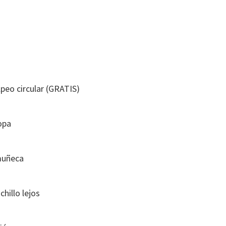
peo circular (GRATIS)
opa
muñeca
hillo lejos