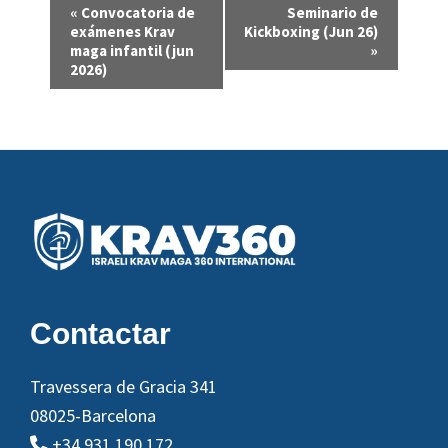
N
«
Convocatoria de
Seminario de
a
exámenes Krav
Kickboxing (Jun 26)
maga infantil (jun
»
v
2026)
e
g
a
c
i
Footer
ó
n
d
e
Contactar
l
E
Travessera de Gracia 341
v
08025-Barcelona
e
+34 931 190 172