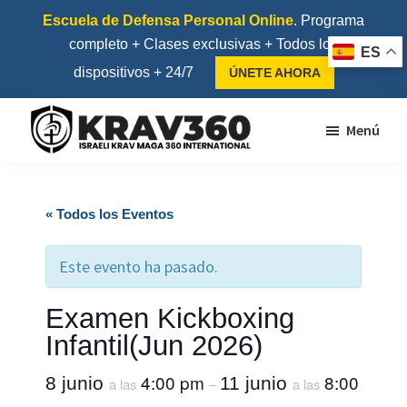
Saltar
Saltar
Escuela de Defensa Personal Online
. Programa
al
al
completo + Clases exclusivas + Todos los
ES
contenido
pie
dispositivos + 24/7
ÚNETE AHORA
principal
de
página
Menú
Krav360
Escuela
de
« Todos los Eventos
Krav
Maga
Este evento ha pasado.
y
Kapap
Examen Kickboxing
Infantil(Jun 2026)
4:00 pm
8:00
8 junio
11 junio
a las
a las
–