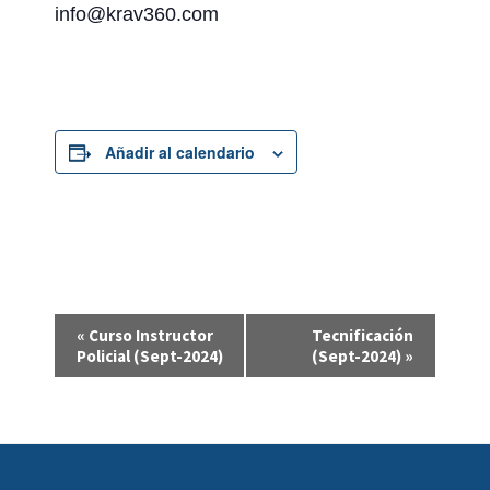
info@krav360.com
Añadir al calendario
N
«
Curso Instructor
Tecnificación
a
Policial (Sept-2024)
(Sept-2024)
»
v
e
g
a