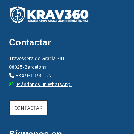
c
Footer
i
ó
n
d
Contactar
e
l
Travessera de Gracia 341
E
08025-Barcelona
v
+34 931 190 172
e
¡Mándanos un WhatsApp!
n
t
o
CONTACTAR
Síguenos en