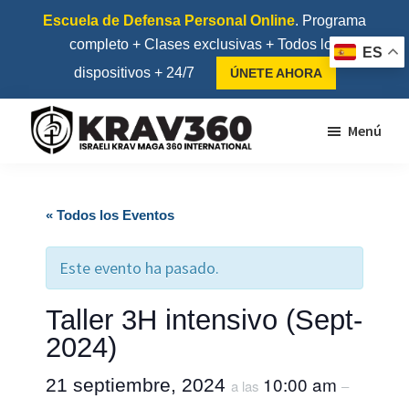
Saltar
Saltar
Escuela de Defensa Personal Online
. Programa
al
al
completo + Clases exclusivas + Todos los
ES
contenido
pie
dispositivos + 24/7
ÚNETE AHORA
principal
de
página
Menú
Krav360
Escuela
de
« Todos los Eventos
Krav
Maga
Este evento ha pasado.
y
Kapap
Taller 3H intensivo (Sept-
2024)
10:00 am
21 septiembre, 2024
a las
–