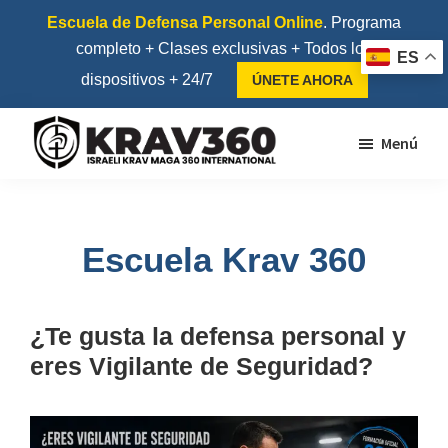
Saltar
Saltar
Escuela de Defensa Personal Online
. Programa
al
al
completo + Clases exclusivas + Todos los
ES
contenido
pie
dispositivos + 24/7
ÚNETE AHORA
principal
de
página
Menú
Krav360
Escuela
de
Krav
Escuela Krav 360
Maga
y
¿Te gusta la defensa personal y
Kapap
eres Vigilante de Seguridad?