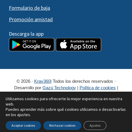
Formulario de baja
Promoción amistad
Descarga la app
© 2026 ·
Krav360
| Todos los derechos reservados ·
Desarrollo por
Gazú Technology
|
Política de cookies
|
¿Cookies?
|
Política de privacidad
Utilizamos cookies para ofrecerte la mejor experiencia en nuestra
Escuela Krav360
Clases continuas
web.
Puedes aprender más sobre qué cookies utilizamos o desactivarlas
Seminario de Iniciación a la Defensa Personal
en los ajustes.
Personal Training
Krav Maga Camp
Shooting & Militar Camp
Israel Training
Aceptar cookies
Rechazar cookies
Ajustes