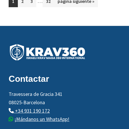
…
Página
Página
Página
Página
Ir
1
2
3
32
página siguiente »
intermedias
a
omitidas
la
Footer
Contactar
Travessera de Gracia 341
08025-Barcelona
+34 931 190 172
¡Mándanos un WhatsApp!