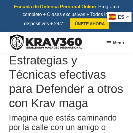
Saltar
Saltar
Escuela de Defensa Personal Online
. Programa
al
al
completo + Clases exclusivas + Todos los
ES
contenido
pie
dispositivos + 24/7
ÚNETE AHORA
principal
de
página
Menú
Krav360
Escuela
Estrategias y
de
Técnicas efectivas
Krav
Maga
para Defender a otros
y
Kapap
con Krav maga
Imagina que estás caminando
por la calle con un amigo o